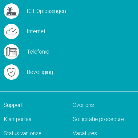
weleens thuis. Hoe
ICT Oplossingen
draagt het bij aan
werkgeluk én waar
Internet
moet je op letten?
Telefonie
Beveiliging
Support
Over ons
Klantportaal
Sollicitatie procedure
Status van onze
Vacatures