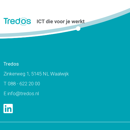
zelf.
over
internetverbinding
,
zakelijke telefonie
,
Flexibel werken:
cyberbeveiliging
allemaal leuk en
en
over Tredos
aardig … maar
zelf.
hoe zit het met
de veiligheid?
Tredos
Flexibel werken:
Zinkerweg 1, 5145 NL Waalwijk
Met deze tips maak
De sleutel tot
je de juiste keuze.
T
088 - 622 20 00
werkplezier en
E
info@tredos.nl
balans tussen
werk en privé
Ruim 40% van
Nederland werkt