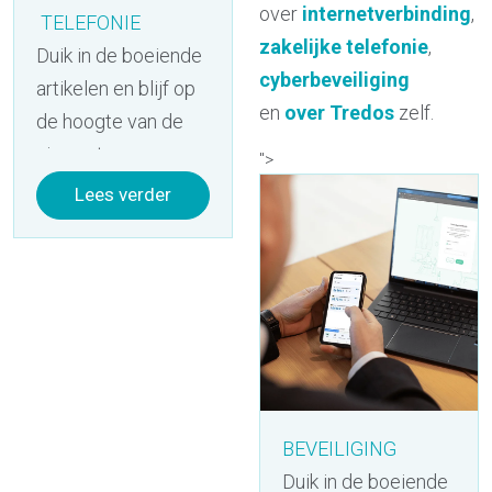
over
internetverbinding
,
TELEFONIE
zakelijke telefonie
,
Duik in de boeiende
cyberbeveiliging
artikelen en blijf op
en
over Tredos
zelf.
de hoogte van de
nieuwste
">
ontwikkelingen op
Lees verder
het gebied van
zakelijke
telefonie
. Ontdek
ook nieuwe
inzichten en tips
over
ICT-
oplossingen
,
BEVEILIGING
internetverbinding
,
cyberbeveiliging
Duik in de boeiende
en
over Tredos