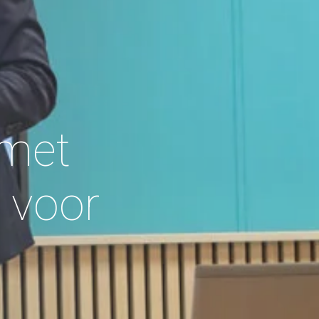
 met
 voor