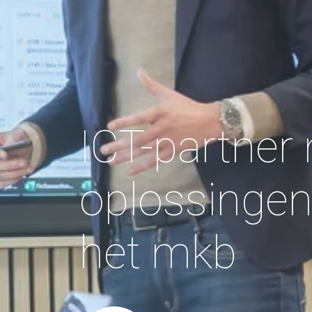
ICT-partner
oplossingen
het mkb