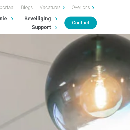
portaal
Blogs
Vacatures
Over ons
nie
Beveiliging
Contact
Support