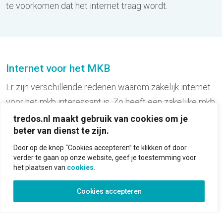
te voorkomen dat het internet traag wordt.
Internet voor het MKB
Er zijn verschillende redenen waarom zakelijk internet
voor het mkb interessant is. Zo heeft een zakelijke mkb
verbinding, in tegenstelling tot een
tredos.nl maakt gebruik van cookies om je
beter van dienst te zijn.
consumentenverbinding, een hoge
beschikbaarheidsgarantie. Dit betekent dat een
Door op de knop “Cookies accepteren” te klikken of door
verder te gaan op onze website, geef je toestemming voor
mogelijke internetstoring urgentie krijgt van de
het plaatsen van
cookies
.
netwerkleverancier.
Cookies accepteren
Natuurlijk leveren ook wij professionele service en
ondersteuning. We denken graag met je mee bij